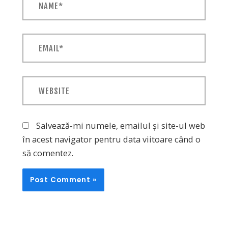
Email*
Website
Salvează-mi numele, emailul și site-ul web
în acest navigator pentru data viitoare când o
să comentez.