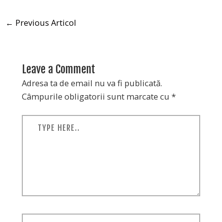
←
Previous Articol
Leave a Comment
Adresa ta de email nu va fi publicată.
Câmpurile obligatorii sunt marcate cu
*
Type
here..
Name*