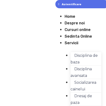
Skip
Autentificare
to
content
Meniu
Home
Despre noi
Cursuri online
Sedinta Online
Servicii
Disciplina de
baza
Disciplina
avansata
Socializarea
cainelui
Dresaj de
paza