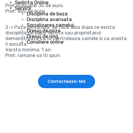
Sedinta Online
Pret evaluare: 30 de euro.
Servicii
Pret: 800 de euro.
Disciplina de baza
Disciplina avansata
Socializarea cainelui
2-> Paza personala. Se face abia dupa ce exista
Dresaj de paza
disciplina de baza facuta sau proprietarul
Dresaj de ring
demonstreaza ca isi controleaza cainele si ca acesta
Consiliere online
il asculta.
Varsta minima: 1 an.
Pret: ramane sa iti spun.
Contacteaza-Ma