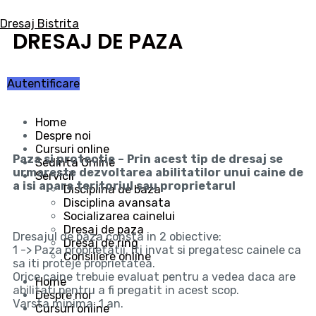
Skip
to
Dresaj Bistrita
content
DRESAJ DE PAZA
Autentificare
Meniu
Home
Despre noi
Cursuri online
Paza si protectie – Prin acest tip de dresaj se
Sedinta Online
urmareste dezvoltarea abilitatilor unui caine de
Servicii
a isi apara teritoriul sau proprietarul
Disciplina de baza
Disciplina avansata
Socializarea cainelui
Dresaj de paza
Dresajul de paza consta in 2 obiective:
Dresaj de ring
1 -> Paza proprietatii. Iti invat si pregatesc cainele ca
Consiliere online
sa iti proteje proprietatea.
Orice caine trebuie evaluat pentru a vedea daca are
Home
abilitati pentru a fi pregatit in acest scop.
Despre noi
Varsta minima: 1 an.
Cursuri online