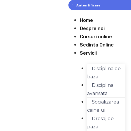
Skip
Autentificare
to
content
Meniu
Home
Despre noi
Cursuri online
Sedinta Online
Servicii
Disciplina de
baza
Disciplina
avansata
Socializarea
cainelui
Dresaj de
paza