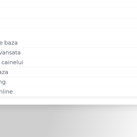
de baza
avansata
 cainelui
aza
ing
nline