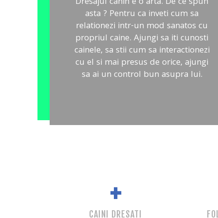
Dresajul canin e o arta. De ce spun
asta ? Pentru ca inveti cum sa
relationezi intr-un mod sanatos cu
propriul caine. Ajungi sa iti cunosti
cainele, sa stii cum sa interactionezi
cu el si mai presus de orice, ajungi
sa ai un control bun asupra lui.
+
CAINI DRESATI
FO