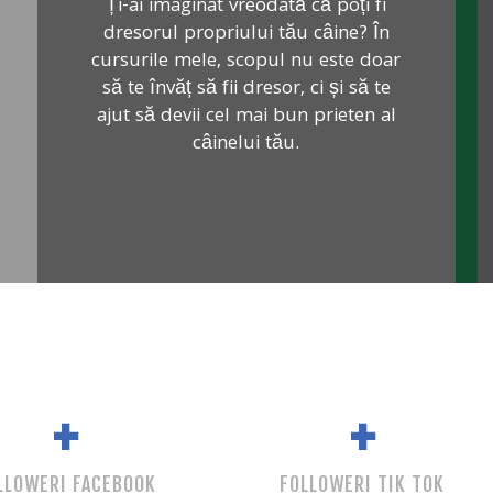
Ți-ai imaginat vreodată că poți fi
dresorul propriului tău câine? În
cursurile mele, scopul nu este doar
să te învăț să fii dresor, ci și să te
ajut să devii cel mai bun prieten al
câinelui tău.
+
+
LLOWERI FACEBOOK
FOLLOWERI TIK TOK