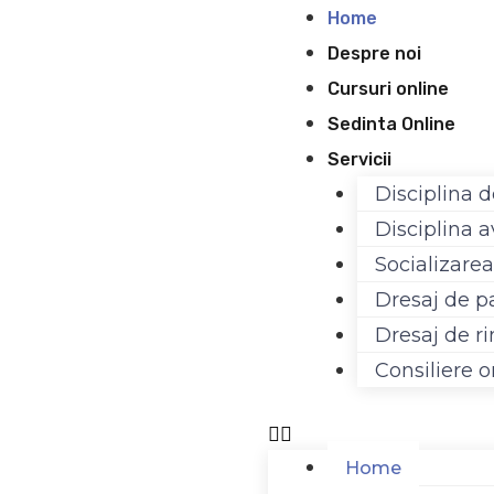
Skip
Meniu
Home
to
Despre noi
content
Cursuri online
Sedinta Online
Servicii
Disciplina 
Disciplina 
Socializarea
Dresaj de p
Dresaj de r
Consiliere o
Home