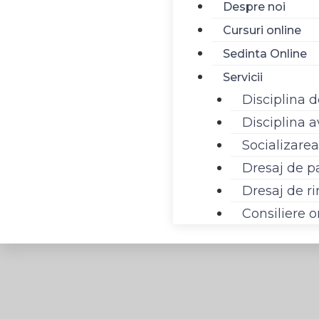
Despre noi
Cursuri online
Sedinta Online
Servicii
Disciplina 
Disciplina 
Socializarea
Dresaj de p
Dresaj de r
Consiliere o