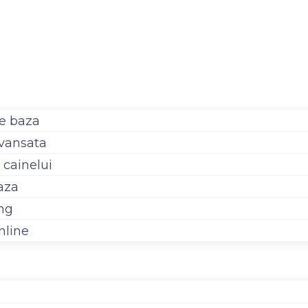
de baza
avansata
 cainelui
aza
ing
nline