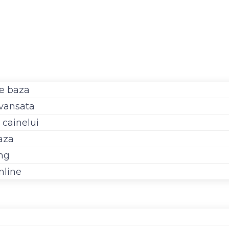
de baza
avansata
 cainelui
aza
ing
nline