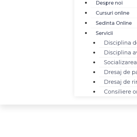
Despre noi
Cursuri online
Sedinta Online
Servicii
Disciplina 
Disciplina 
Socializarea
Dresaj de p
Dresaj de r
Consiliere o