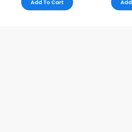
Add To Cart
Add
5
5