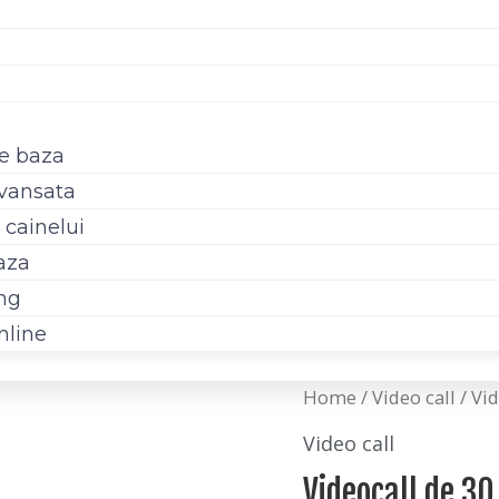
de baza
avansata
 cainelui
aza
ing
nline
Videocall
Home
/
Video call
/ Vi
de
Video call
30
Videocall de 30
de