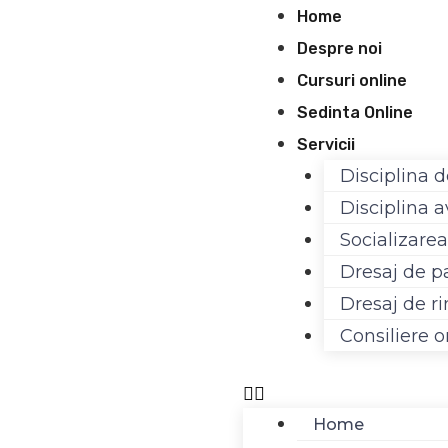
Skip
Meniu
Home
to
Despre noi
content
Cursuri online
Sedinta Online
Servicii
Disciplina 
Disciplina 
Socializarea
Dresaj de p
Dresaj de r
Consiliere o
Home