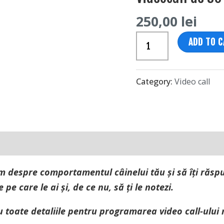
min
250,00
lei
quantity
ADD TO 
Category:
Video call
 despre comportamentul câinelui tău și să îți răspun
 pe care le ai și, de ce nu, să ți le notezi.
cu toate detaliile pentru programarea video call-ului 