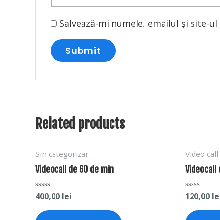
Salvează-mi numele, emailul și site-u
Related products
Sin categorizar
Video call
Videocall de 60 de min
Videocall
Rated
400,00
lei
Rated
120,00
le
0
0
out
out
of
of