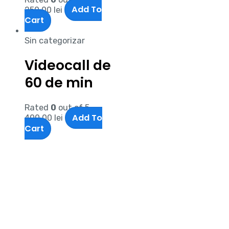
Add To
250,00
lei
Cart
Sin categorizar
Videocall de
60 de min
Rated
0
out of 5
Add To
400,00
lei
Cart