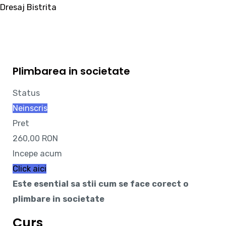
Skip
Dresaj Bistrita
to
content
Intra in cont
Plimbarea in societate
Meniu
Home
Status
Despre noi
Neinscris
Cursuri online
Pret
Sedinta Online
260,00 RON
Servicii
Incepe acum
Disciplina de baza
Click aici
Disciplina avansata
Este esential sa stii cum se face corect o
Socializarea cainelui
plimbare in societate
Dresaj de paza
Curs
Dresaj de ring