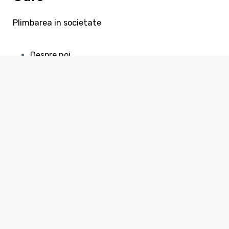
Consiliere online
Plimbarea in societate
Home
Despre noi
Cursuri online
Sedinta Online
Servicii
Disciplina de baza
Disciplina avansata
Socializarea cainelui
Dresaj de paza
Dresaj de ring
Consiliere online