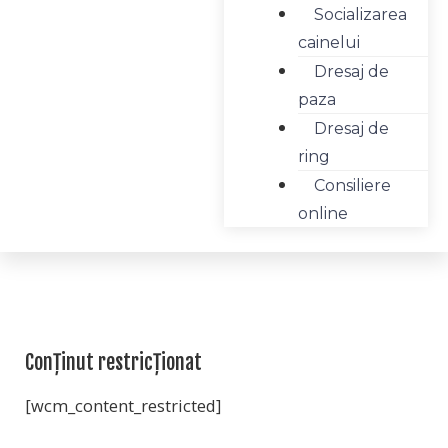
Socializarea
cainelui
Dresaj de
paza
Dresaj de
ring
Consiliere
online
Conținut restricționat
[wcm_content_restricted]