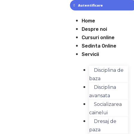
Skip
Autentificare
to
content
Meniu
Home
Despre noi
Cursuri online
Sedinta Online
Servicii
Disciplina de
baza
Disciplina
avansata
Socializarea
cainelui
Dresaj de
paza