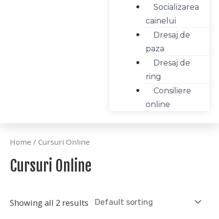
Socializarea
cainelui
Dresaj de
paza
Dresaj de
ring
Consiliere
online
Home
/ Cursuri Online
Cursuri Online
Showing all 2 results