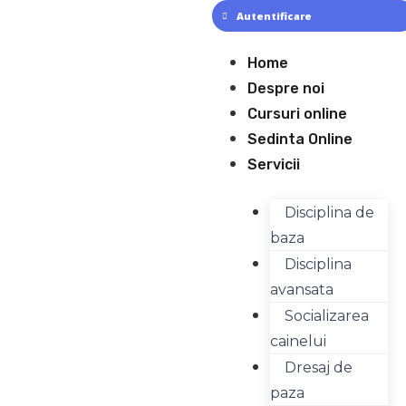
Skip
Autentificare
to
content
Meniu
Home
Despre noi
Cursuri online
Sedinta Online
Servicii
Disciplina de
baza
Disciplina
avansata
Socializarea
cainelui
Dresaj de
paza