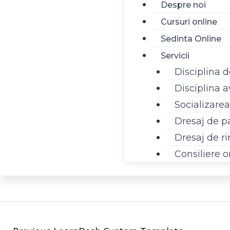
Despre noi
Cursuri online
Sedinta Online
Servicii
Disciplina 
Disciplina 
Socializarea
Dresaj de p
Dresaj de r
Consiliere o
Post
navigation