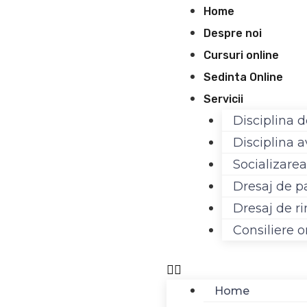
Skip
Meniu
Home
to
Despre noi
content
Cursuri online
Sedinta Online
Servicii
Disciplina 
Disciplina 
Socializarea
Dresaj de p
Dresaj de r
Consiliere o
Home