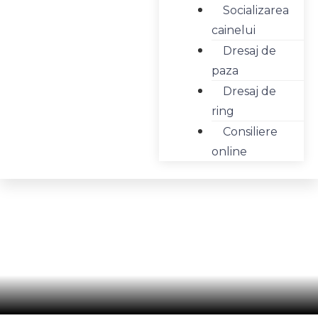
Socializarea
cainelui
Dresaj de
paza
Dresaj de
ring
Consiliere
online
CONTACT